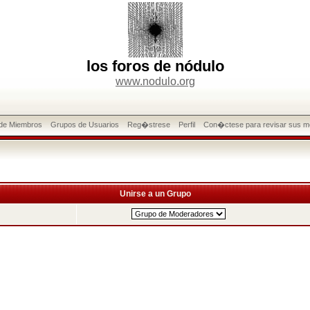
los foros de nódulo
www.nodulo.org
 de Miembros
Grupos de Usuarios
Reg�strese
Perfil
Con�ctese para revisar sus m
Unirse a un Grupo