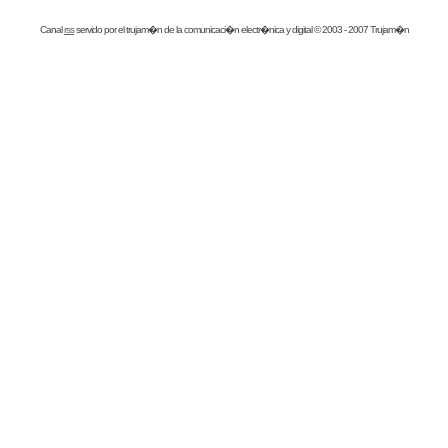
Canal
rss
servido por el
trujam�n
de la comunicaci�n electr�nica y digital © 2003 - 2007 Trujam�n