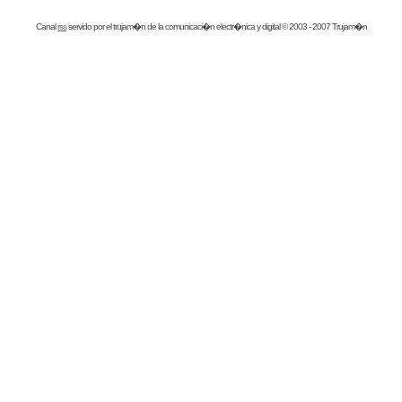
Canal
rss
servido por el
trujam�n
de la comunicaci�n electr�nica y digital © 2003 - 2007 Trujam�n