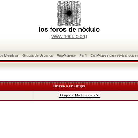
los foros de nódulo
www.nodulo.org
 de Miembros
Grupos de Usuarios
Reg�strese
Perfil
Con�ctese para revisar sus m
Unirse a un Grupo