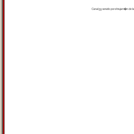
Canal
rss
servido por el
trujam�n
de la