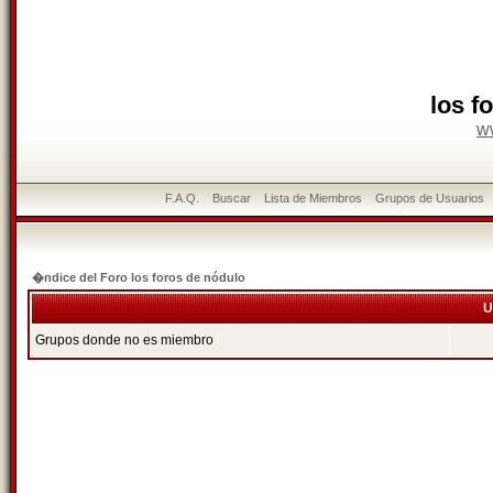
los f
w
F.A.Q.
Buscar
Lista de Miembros
Grupos de Usuarios
�ndice del Foro los foros de nódulo
U
Grupos donde no es miembro