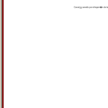
Canal
rss
servido por el
trujam�n
de la