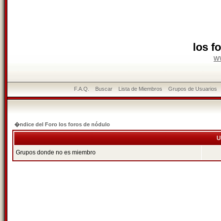
los f
w
F.A.Q.
Buscar
Lista de Miembros
Grupos de Usuarios
�ndice del Foro los foros de nódulo
U
Grupos donde no es miembro