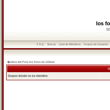
los f
w
F.A.Q.
Buscar
Lista de Miembros
Grupos de Usuarios
�ndice del Foro los foros de nódulo
U
Grupos donde no es miembro