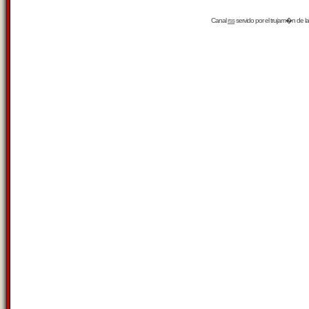
Canal
rss
servido por el
trujam�n
de la