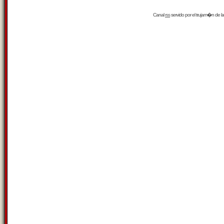
Canal
rss
servido por el
trujam�n
de la