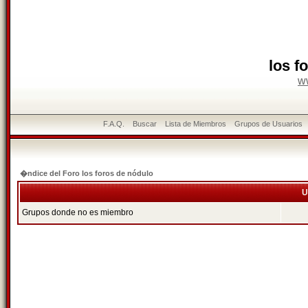
los f
w
F.A.Q.
Buscar
Lista de Miembros
Grupos de Usuarios
�ndice del Foro los foros de nódulo
U
Grupos donde no es miembro