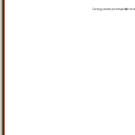
Canal
rss
servido por el
trujam�n
de la