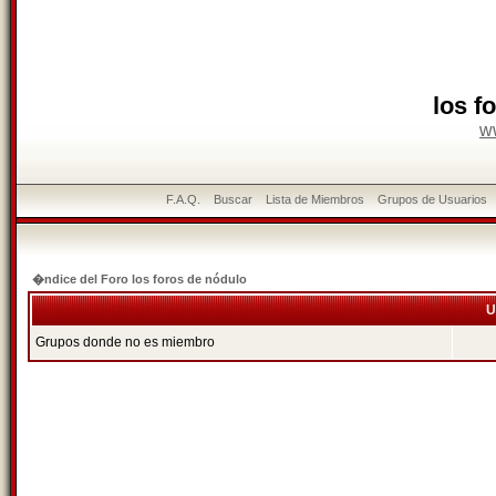
los f
w
F.A.Q.
Buscar
Lista de Miembros
Grupos de Usuarios
�ndice del Foro los foros de nódulo
U
Grupos donde no es miembro