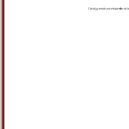
Canal
rss
servido por el
trujam�n
de la