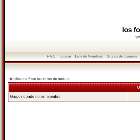
los f
w
F.A.Q.
Buscar
Lista de Miembros
Grupos de Usuarios
�ndice del Foro los foros de nódulo
U
Grupos donde no es miembro