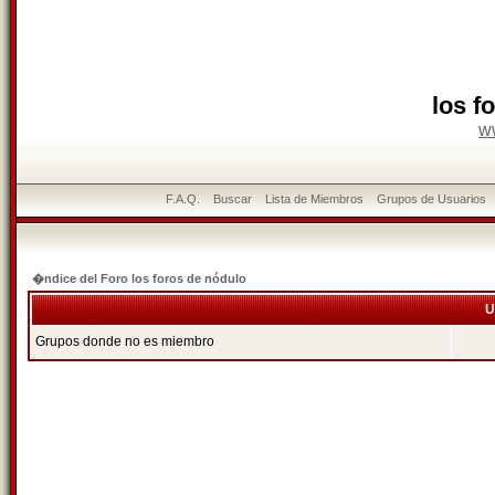
los f
w
F.A.Q.
Buscar
Lista de Miembros
Grupos de Usuarios
�ndice del Foro los foros de nódulo
U
Grupos donde no es miembro