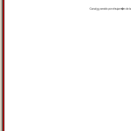
Canal
rss
servido por el
trujam�n
de la