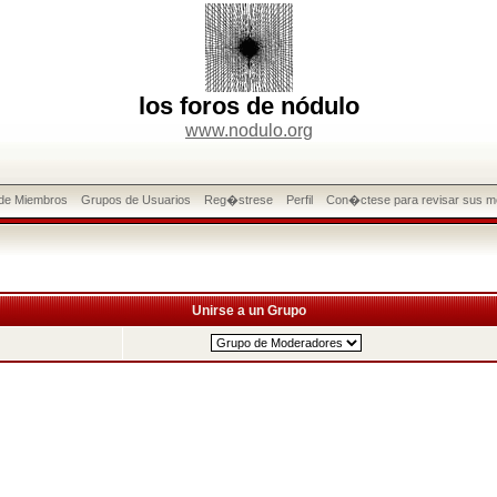
los foros de nódulo
www.nodulo.org
 de Miembros
Grupos de Usuarios
Reg�strese
Perfil
Con�ctese para revisar sus m
Unirse a un Grupo