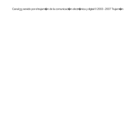
Canal
rss
servido por el
trujam�n
de la comunicaci�n electr�nica y digital © 2003 - 2007 Trujam�n