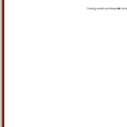
Canal
rss
servido por el
trujam�n
de la