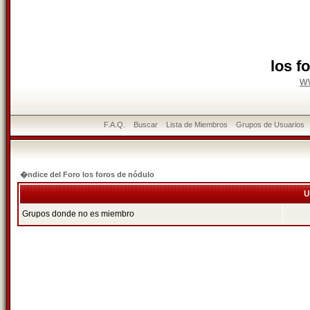
los f
w
F.A.Q.
Buscar
Lista de Miembros
Grupos de Usuarios
�ndice del Foro los foros de nódulo
U
Grupos donde no es miembro