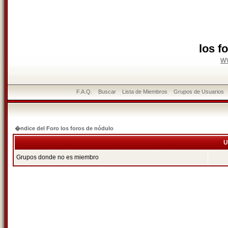
los f
w
F.A.Q.
Buscar
Lista de Miembros
Grupos de Usuarios
�ndice del Foro los foros de nódulo
U
Grupos donde no es miembro