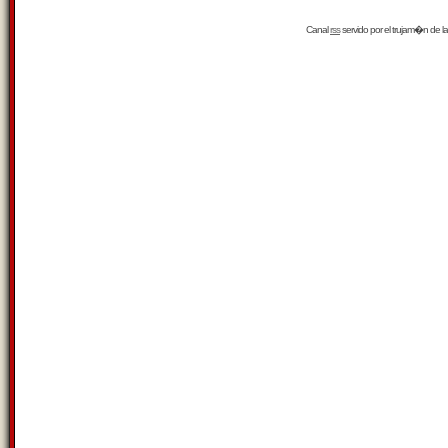
Canal
rss
servido por el
trujam�n
de la