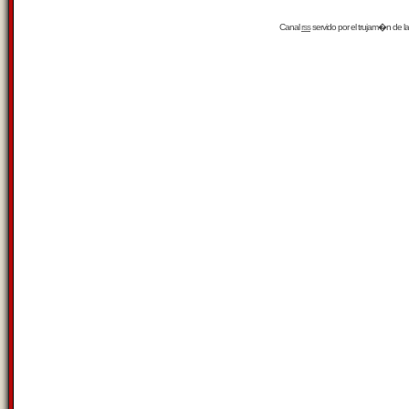
Canal
rss
servido por el
trujam�n
de la