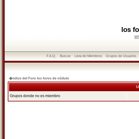
los f
w
F.A.Q.
Buscar
Lista de Miembros
Grupos de Usuarios
�ndice del Foro los foros de nódulo
U
Grupos donde no es miembro