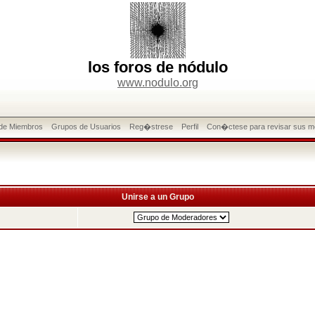
los foros de nódulo
www.nodulo.org
 de Miembros
Grupos de Usuarios
Reg�strese
Perfil
Con�ctese para revisar sus m
Unirse a un Grupo