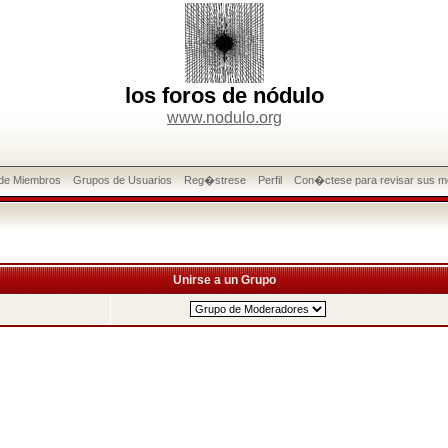
los foros de nódulo
www.nodulo.org
 de Miembros
Grupos de Usuarios
Reg�strese
Perfil
Con�ctese para revisar sus m
Unirse a un Grupo