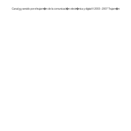
Canal
rss
servido por el
trujam�n
de la comunicaci�n electr�nica y digital © 2003 - 2007 Trujam�n