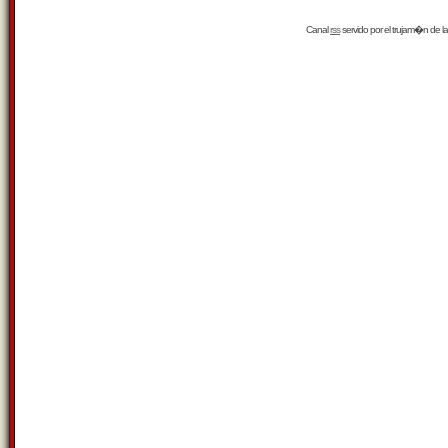
Canal
rss
servido por el
trujam�n
de la