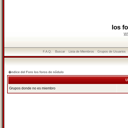
los f
w
F.A.Q.
Buscar
Lista de Miembros
Grupos de Usuarios
�ndice del Foro los foros de nódulo
U
Grupos donde no es miembro