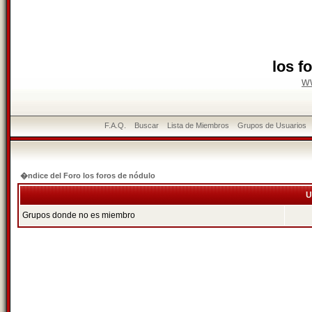
los f
w
F.A.Q.
Buscar
Lista de Miembros
Grupos de Usuarios
�ndice del Foro los foros de nódulo
U
Grupos donde no es miembro