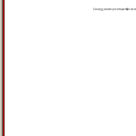
Canal
rss
servido por el
trujam�n
de la