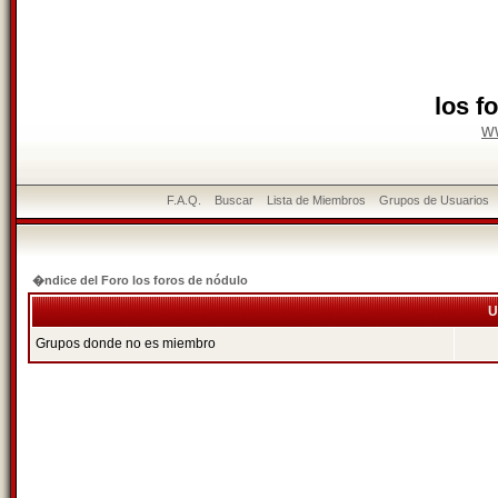
los f
w
F.A.Q.
Buscar
Lista de Miembros
Grupos de Usuarios
�ndice del Foro los foros de nódulo
U
Grupos donde no es miembro