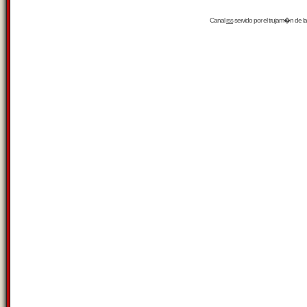
Canal
rss
servido por el
trujam�n
de la