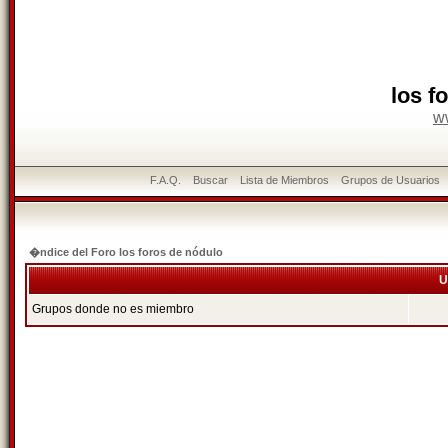
los f
w
F.A.Q.
Buscar
Lista de Miembros
Grupos de Usuarios
�ndice del Foro los foros de nódulo
U
Grupos donde no es miembro