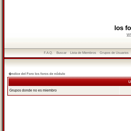
los f
w
F.A.Q.
Buscar
Lista de Miembros
Grupos de Usuarios
�ndice del Foro los foros de nódulo
U
Grupos donde no es miembro