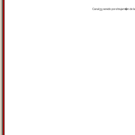
Canal
rss
servido por el
trujam�n
de la