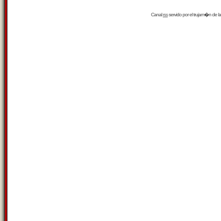
Canal
rss
servido por el
trujam�n
de la