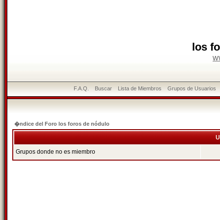
los f
w
F.A.Q.
Buscar
Lista de Miembros
Grupos de Usuarios
�ndice del Foro los foros de nódulo
U
Grupos donde no es miembro