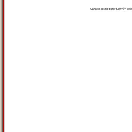
Canal
rss
servido por el
trujam�n
de la