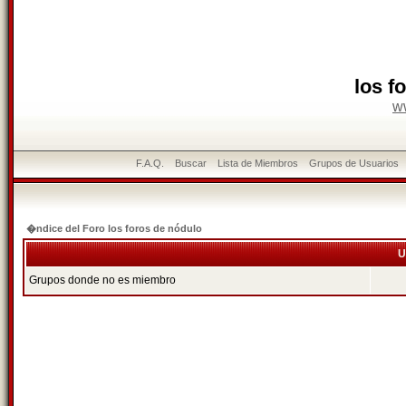
los f
w
F.A.Q.
Buscar
Lista de Miembros
Grupos de Usuarios
�ndice del Foro los foros de nódulo
U
Grupos donde no es miembro