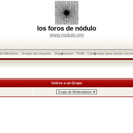
los foros de nódulo
www.nodulo.org
 de Miembros
Grupos de Usuarios
Reg�strese
Perfil
Con�ctese para revisar sus m
Unirse a un Grupo