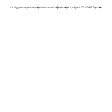
Canal
rss
servido por el
trujam�n
de la comunicaci�n electr�nica y digital © 2003 - 2007 Trujam�n