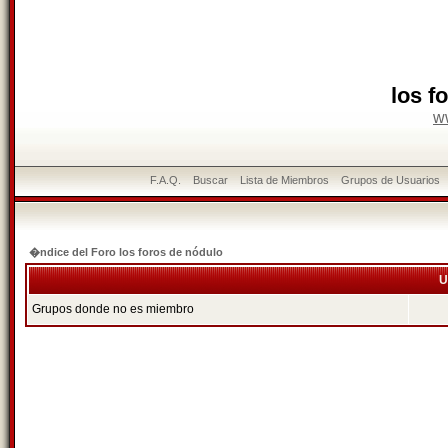
los f
w
F.A.Q.
Buscar
Lista de Miembros
Grupos de Usuarios
�ndice del Foro los foros de nódulo
U
Grupos donde no es miembro