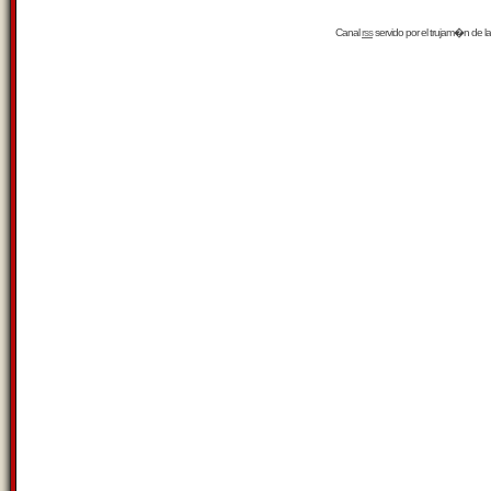
Canal
rss
servido por el
trujam�n
de la