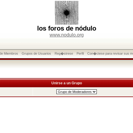
los foros de nódulo
www.nodulo.org
 de Miembros
Grupos de Usuarios
Reg�strese
Perfil
Con�ctese para revisar sus m
Unirse a un Grupo