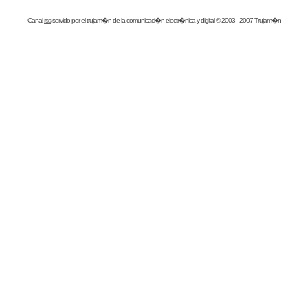
Canal
rss
servido por el
trujam�n
de la comunicaci�n electr�nica y digital © 2003 - 2007 Trujam�n