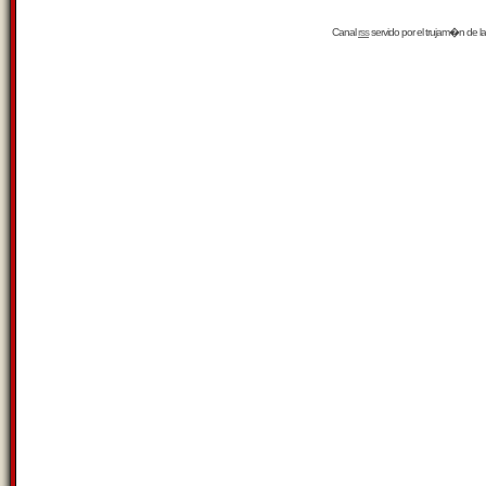
Canal
rss
servido por el
trujam�n
de la