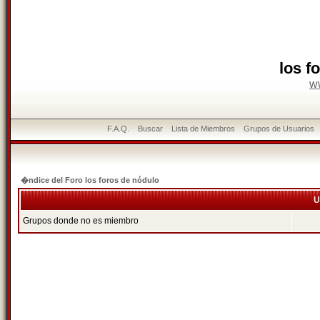
los f
w
F.A.Q.
Buscar
Lista de Miembros
Grupos de Usuarios
�ndice del Foro los foros de nódulo
U
Grupos donde no es miembro