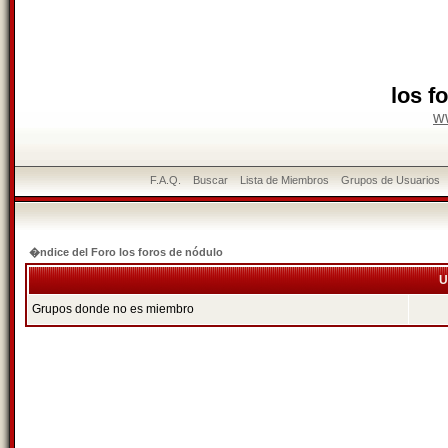
los f
w
F.A.Q.
Buscar
Lista de Miembros
Grupos de Usuarios
�ndice del Foro los foros de nódulo
U
Grupos donde no es miembro