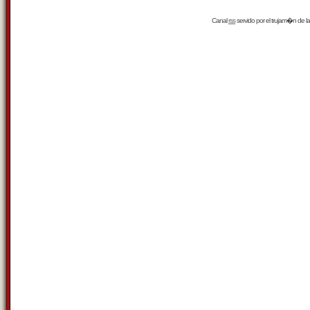
Canal
rss
servido por el
trujam�n
de la