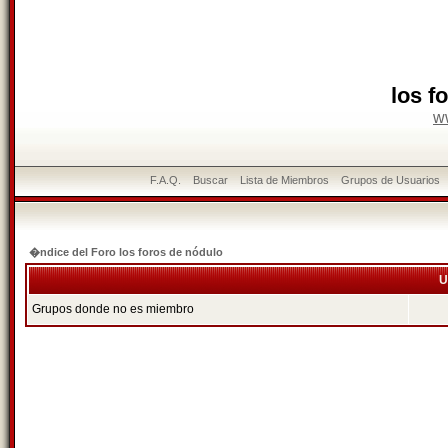
los f
w
F.A.Q.
Buscar
Lista de Miembros
Grupos de Usuarios
�ndice del Foro los foros de nódulo
U
Grupos donde no es miembro