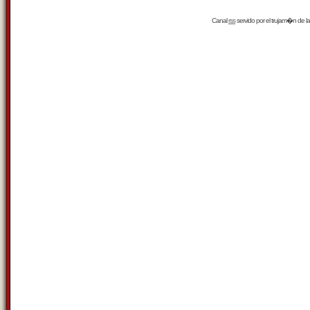
Canal
rss
servido por el
trujam�n
de la