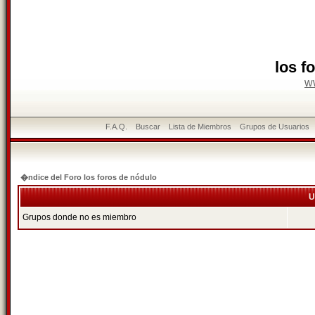
los f
w
F.A.Q.
Buscar
Lista de Miembros
Grupos de Usuarios
�ndice del Foro los foros de nódulo
U
Grupos donde no es miembro