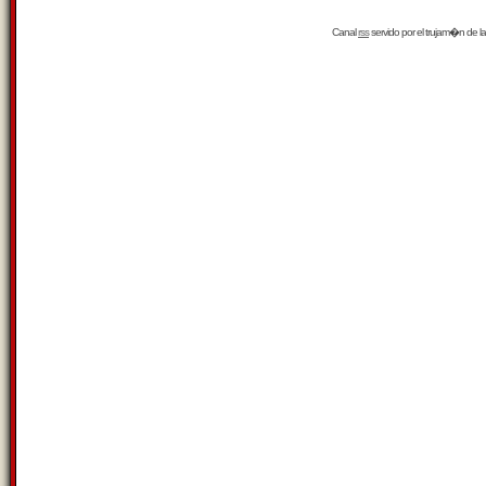
Canal
rss
servido por el
trujam�n
de la