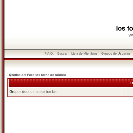
los f
w
F.A.Q.
Buscar
Lista de Miembros
Grupos de Usuarios
�ndice del Foro los foros de nódulo
U
Grupos donde no es miembro