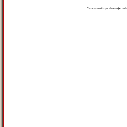
Canal
rss
servido por el
trujam�n
de la