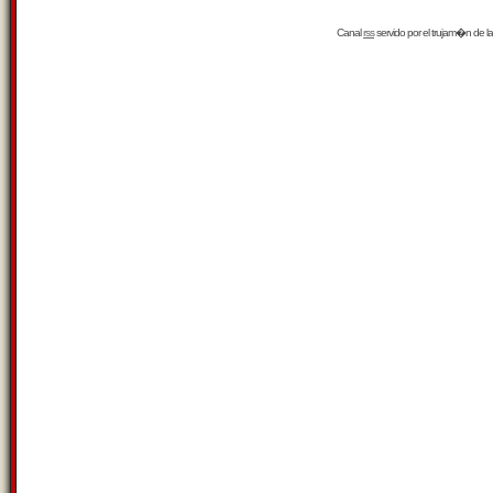
Canal
rss
servido por el
trujam�n
de la