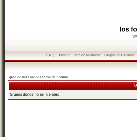
los f
w
F.A.Q.
Buscar
Lista de Miembros
Grupos de Usuarios
�ndice del Foro los foros de nódulo
U
Grupos donde no es miembro