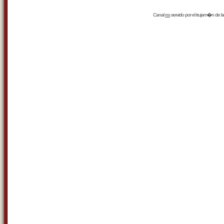
Canal
rss
servido por el
trujam�n
de la