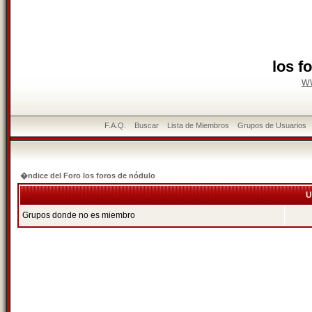
los f
w
F.A.Q.
Buscar
Lista de Miembros
Grupos de Usuarios
�ndice del Foro los foros de nódulo
U
Grupos donde no es miembro