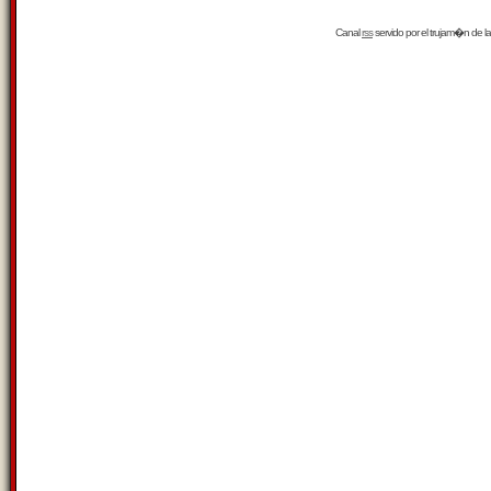
Canal
rss
servido por el
trujam�n
de la