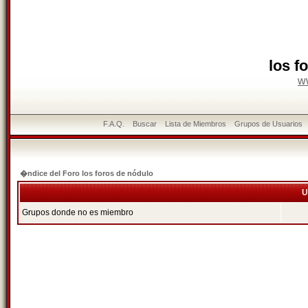
los f
w
F.A.Q.
Buscar
Lista de Miembros
Grupos de Usuarios
�ndice del Foro los foros de nódulo
U
Grupos donde no es miembro