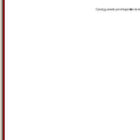
Canal
rss
servido por el
trujam�n
de la