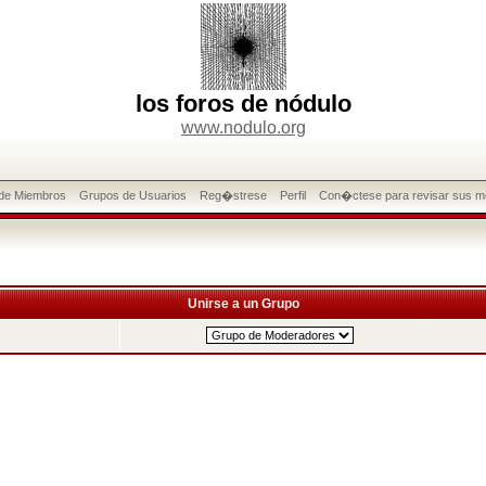
los foros de nódulo
www.nodulo.org
 de Miembros
Grupos de Usuarios
Reg�strese
Perfil
Con�ctese para revisar sus m
Unirse a un Grupo