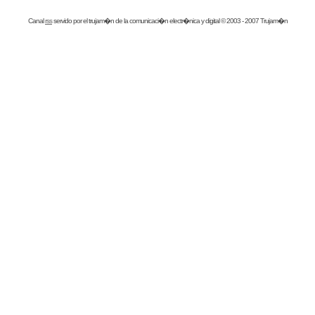
Canal
rss
servido por el
trujam�n
de la comunicaci�n electr�nica y digital © 2003 - 2007 Trujam�n