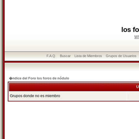
los f
w
F.A.Q.
Buscar
Lista de Miembros
Grupos de Usuarios
�ndice del Foro los foros de nódulo
U
Grupos donde no es miembro