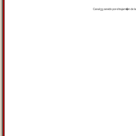
Canal
rss
servido por el
trujam�n
de la