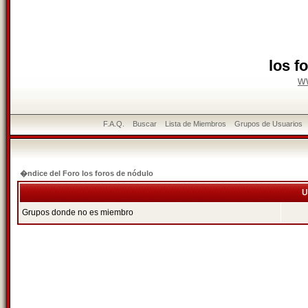
los f
w
F.A.Q.
Buscar
Lista de Miembros
Grupos de Usuarios
�ndice del Foro los foros de nódulo
U
Grupos donde no es miembro