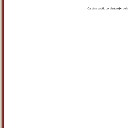
Canal
rss
servido por el
trujam�n
de la