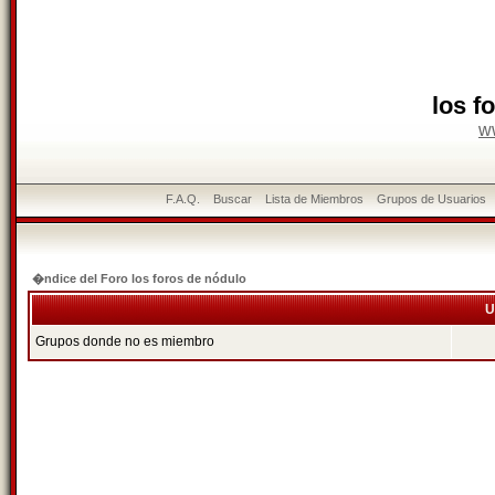
los f
w
F.A.Q.
Buscar
Lista de Miembros
Grupos de Usuarios
�ndice del Foro los foros de nódulo
U
Grupos donde no es miembro