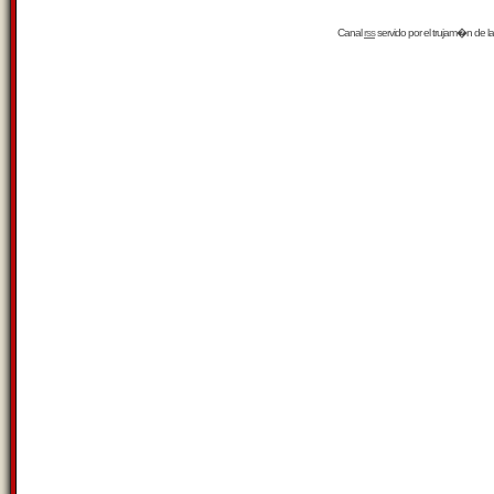
Canal
rss
servido por el
trujam�n
de la