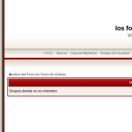
los f
w
F.A.Q.
Buscar
Lista de Miembros
Grupos de Usuarios
�ndice del Foro los foros de nódulo
U
Grupos donde no es miembro