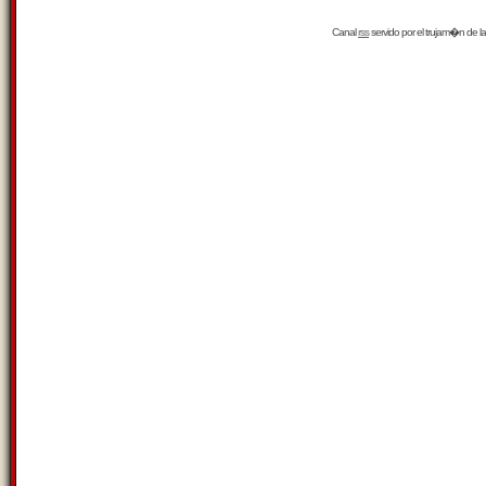
Canal
rss
servido por el
trujam�n
de la