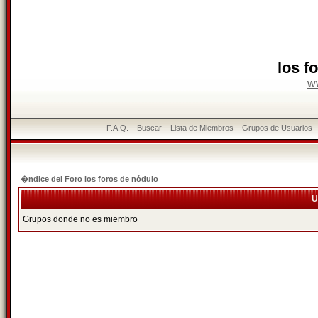
los f
w
F.A.Q.
Buscar
Lista de Miembros
Grupos de Usuarios
�ndice del Foro los foros de nódulo
U
Grupos donde no es miembro