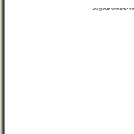
Canal
rss
servido por el
trujam�n
de la