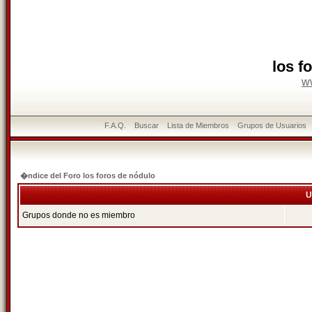
los f
w
F.A.Q.
Buscar
Lista de Miembros
Grupos de Usuarios
�ndice del Foro los foros de nódulo
U
Grupos donde no es miembro