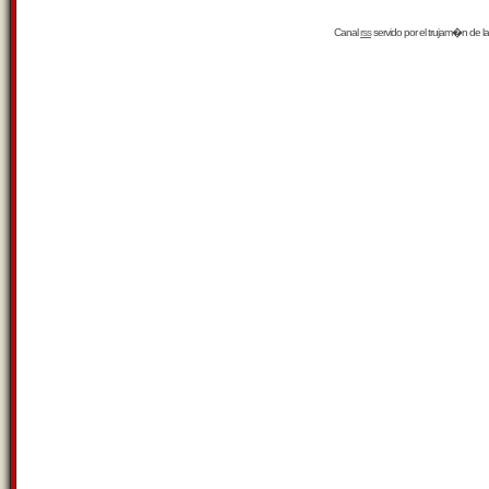
Canal
rss
servido por el
trujam�n
de la