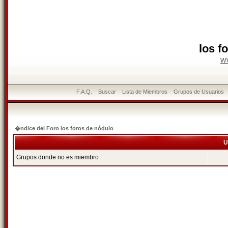
los f
w
F.A.Q.
Buscar
Lista de Miembros
Grupos de Usuarios
�ndice del Foro los foros de nódulo
U
Grupos donde no es miembro