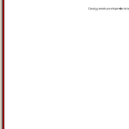
Canal
rss
servido por el
trujam�n
de la