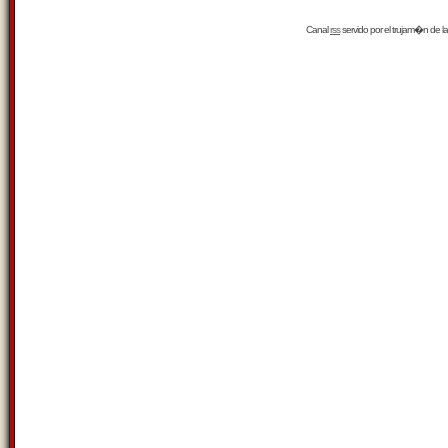
Canal
rss
servido por el
trujam�n
de la