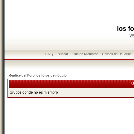
los f
w
F.A.Q.
Buscar
Lista de Miembros
Grupos de Usuarios
�ndice del Foro los foros de nódulo
U
Grupos donde no es miembro