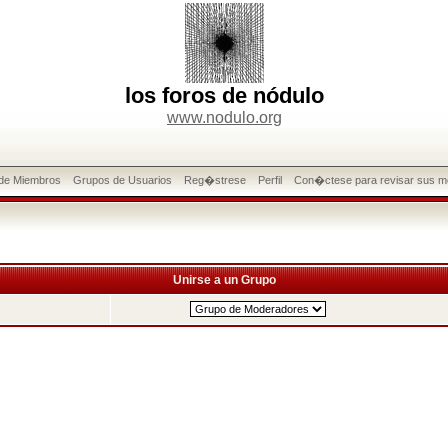
los foros de nódulo
www.nodulo.org
 de Miembros
Grupos de Usuarios
Reg�strese
Perfil
Con�ctese para revisar sus m
Unirse a un Grupo