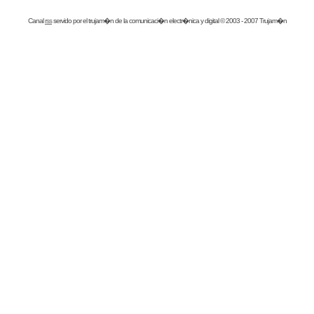
Canal
rss
servido por el
trujam�n
de la comunicaci�n electr�nica y digital © 2003 - 2007 Trujam�n