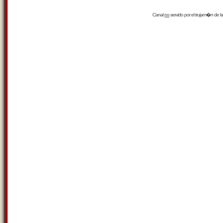
Canal
rss
servido por el
trujam�n
de la