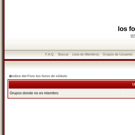
los f
w
F.A.Q.
Buscar
Lista de Miembros
Grupos de Usuarios
�ndice del Foro los foros de nódulo
U
Grupos donde no es miembro