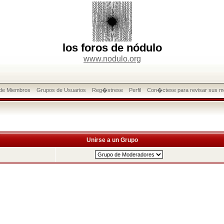
los foros de nódulo
www.nodulo.org
 de Miembros
Grupos de Usuarios
Reg�strese
Perfil
Con�ctese para revisar sus m
Unirse a un Grupo