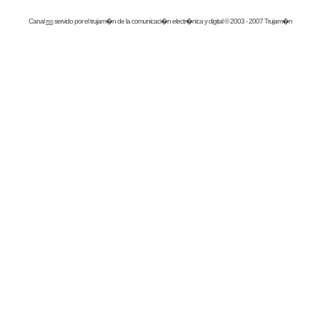
Canal
rss
servido por el
trujam�n
de la comunicaci�n electr�nica y digital © 2003 - 2007 Trujam�n