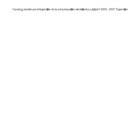
Canal
rss
servido por el
trujam�n
de la comunicaci�n electr�nica y digital © 2003 - 2007 Trujam�n