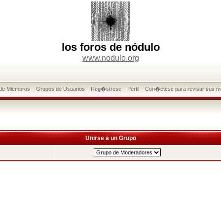
los foros de nódulo
www.nodulo.org
 de Miembros
Grupos de Usuarios
Reg�strese
Perfil
Con�ctese para revisar sus m
Unirse a un Grupo