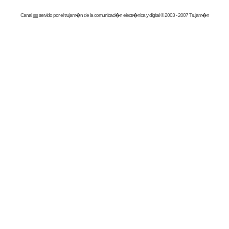
Canal
rss
servido por el
trujam�n
de la comunicaci�n electr�nica y digital © 2003 - 2007 Trujam�n