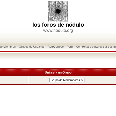
los foros de nódulo
www.nodulo.org
 de Miembros
Grupos de Usuarios
Reg�strese
Perfil
Con�ctese para revisar sus m
Unirse a un Grupo