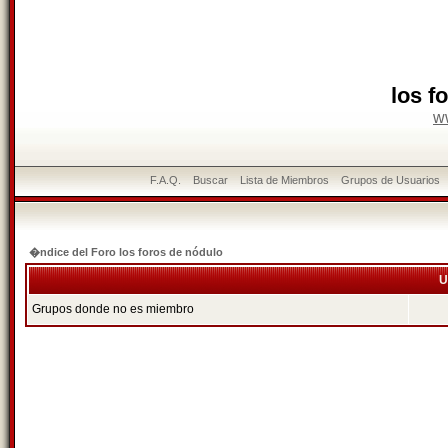
los f
w
F.A.Q.
Buscar
Lista de Miembros
Grupos de Usuarios
�ndice del Foro los foros de nódulo
U
Grupos donde no es miembro