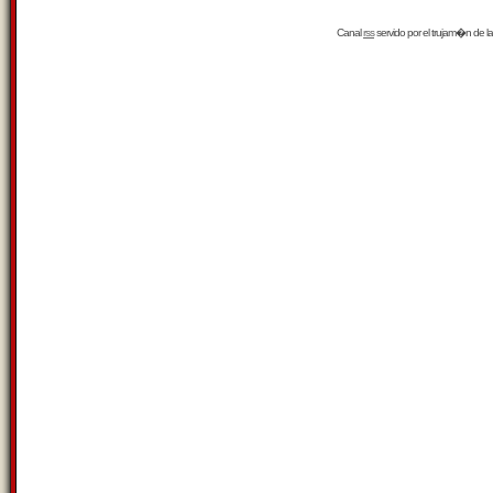
Canal
rss
servido por el
trujam�n
de la