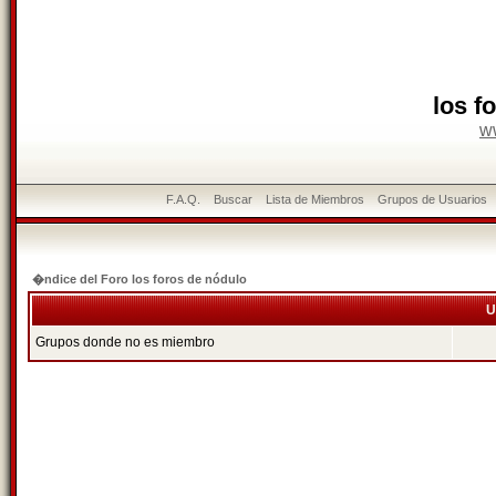
los f
w
F.A.Q.
Buscar
Lista de Miembros
Grupos de Usuarios
�ndice del Foro los foros de nódulo
U
Grupos donde no es miembro