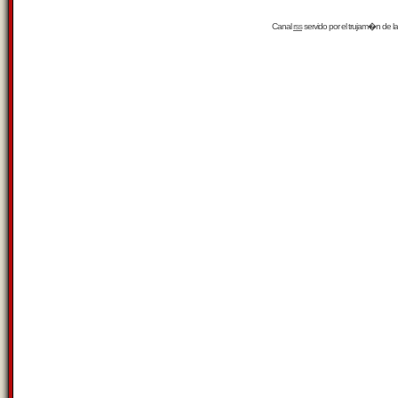
Canal
rss
servido por el
trujam�n
de la